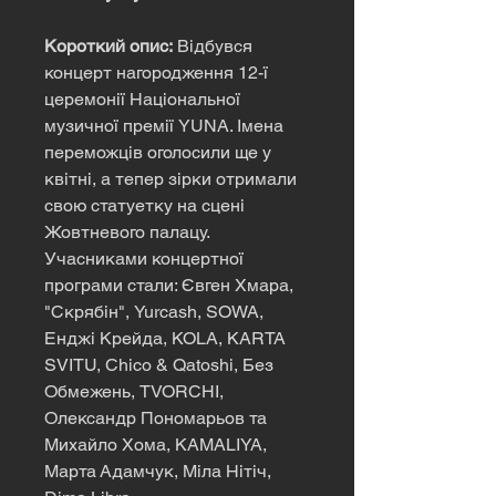
Короткий опис:
Відбувся
концерт нагородження 12-ї
церемонії Національної
музичної премії YUNA. Імена
переможців оголосили ще у
квітні, а тепер зірки отримали
свою статуетку на сцені
Жовтневого палацу.
Учасниками концертної
програми стали: Євген Хмара,
"Скрябін", Yurcash, SOWA,
Енджі Крейда, KOLA, KARTA
SVITU, Chico & Qatoshi, Без
Обмежень, TVORCHI,
Олександр Пономарьов та
Михайло Хома, KAMALIYA,
Марта Адамчук, Міла Нітіч,