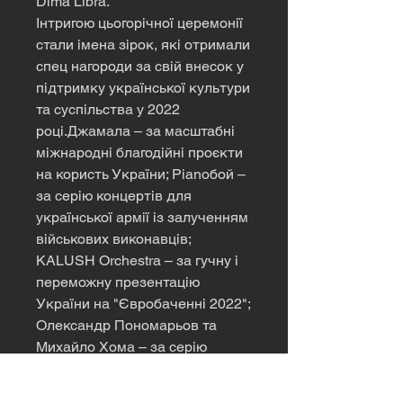
Dima Libra.
Інтригою цьогорічної церемонії
стали імена зірок, які отримали
спец нагороди за свій внесок у
підтримку української культури
та суспільства у 2022
році.Джамала – за масштабні
міжнародні благодійні проєкти
на користь України; Pianoбой –
за серію концертів для
української армії із залученням
військових виконавців;
KALUSH Orchestra – за гучну і
переможну презентацію
України на "Євробаченні 2022";
Олександр Пономарьов та
Михайло Хома – за серію
успішних музичних
колаборацій; MONATIK – за