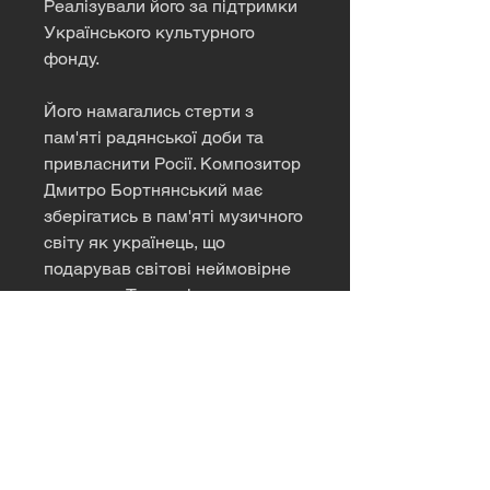
Реалізували його за підтримки
Українського культурного
фонду.
Його намагались стерти з
пам'яті радянської доби та
привласнити Росії. Композитор
Дмитро Бортнянський має
зберігатись в пам'яті музичного
світу як українець, що
подарував світові неймовірне
звучання. Так вирішили
ініціатори проєкту «Невідомий
Бортнянський» й навіть
відкрили нову музику цього
митця.
Усі композиції у цьому фільмі
виконує франківський