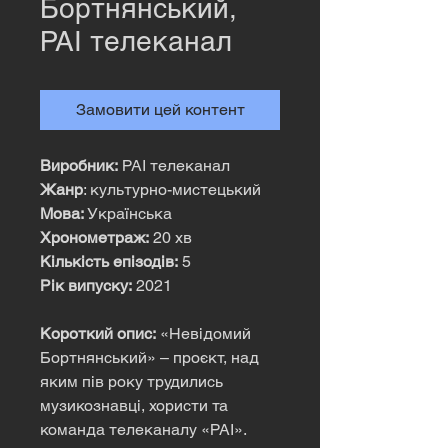
Бортнянський,
РАІ телеканал
Замовити цей контент
Виробник:
РАІ телеканал
Жанр
: культурно-мистецький
Мова:
Українська
Хронометраж:
20 хв
Кількість епізодів:
5
Рік випуску:
2021
Короткий опис:
«Невідомий
Бортнянський» – проєкт, над
яким пів року трудились
музикознавці, хористи та
команда телеканалу «РАІ».