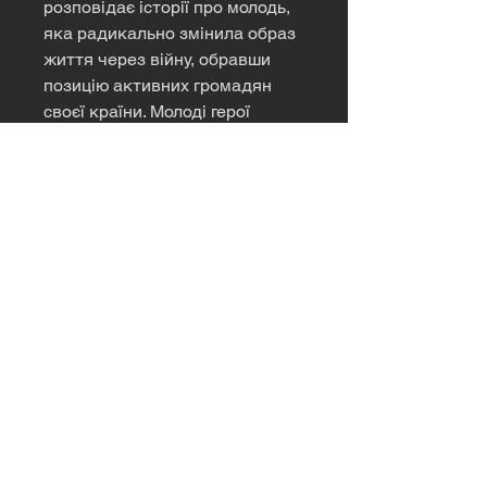
розповідає історії про молодь,
яка радикально змінила образ
життя через війну, обравши
позицію активних громадян
своєї країни. Молоді герої
роликів вперше стали
волонтерами, військовими,
госпітальєрами, залишивши на
час війни свої традиційні
заняття і роботу. Чому вони так
зробили, що їх тримає сьогодні,
де вони знаходять натхнення і
сили - в нашому спеціальному
проекті, який об'єднав молодь
з різних куточків України.
Посилання на скачування:
https://fex.net/ru/s/r5vckpa