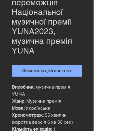
переможців
Національної
музичної премії
YUNA2023,
музична премія
YUNА
Замовити цей контент
Виробник:
музична премія
YUNA
Жанр
: Музична премія
Мова:
Українська
Хронометраж:
55 хвилин
(коротка версія 6 хв 50 сек)
Кількість епізодів:
1