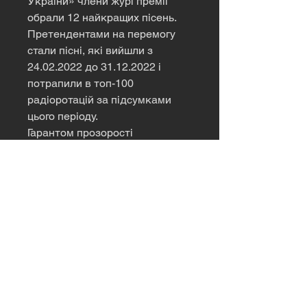
України» члени журі премії
обрали 12 найкращих пісень.
Претендентами на перемогу
стали пісні, які вийшли з
24.02.2022 до 31.12.2022 і
потрапили в топ-100
радіоротацій за підсумками
цього періоду.
Гарантом прозорості
підрахунку голосів традиційно
виступить постійний партнер
YUNA – компанія Deloitte в
Україні.
Відео оголошення переможців
Національної музичної премії
YUNA 2023 викладено на
ресурсі fex.net (за посиланням
нижче) у двох версіях –
короткій, 6 хв 50 сек (2 файли: