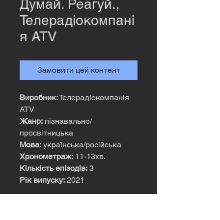
Думай. Реагуй.,
Телерадіокомпані
я ATV
Замовити цей контент
Виробник:
Телерадіокомпанія
ATV
Жанр:
пізнавально/
просвітницька
Мова:
українська/російська
Хронометраж:
11-13хв.
Кількість епізодів:
3
Рік випуску:
2021
Короткий
опис:
Просвітницький проект