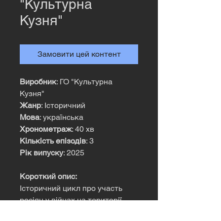
"Культурна
Кузня"
Замовити цей контент
Виробник
: ГО "Культурна
Кузня"
Жанр
: Історичний
Мова
: українська
Хронометраж
: 40 хв
Кількість епізодів
: 3
Рік випуску
: 2025
Короткий опис
:
Історичний цикл про участь
росіян у війнах на території
Буковини і сусідніх територій.