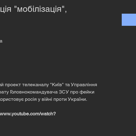
ія "мобілізація",
ма
ий проект телеканалу "Київ" та Управління
арату Головнокомандувача ЗСУ про фейки
користовує росія у війні проти України.
//www.youtube.com/watch?