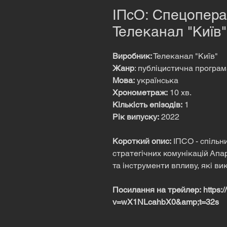
ІПсО: Спецоперац
Телеканал "Київ"
Виробник:
Телеканал "Київ"
Жанр
: публіцистична програ
Мова:
українська
Хронометраж:
10 хв.
Кількість епізодів:
1
Рік випуску:
2022
Короткий опис:
ІПСО - спільн
стратегічних комунікацій Ап
та інструменти впливу, які ви
Посилання на трейлер: https:
v=wX1NLcahbX0&amp;t=32s